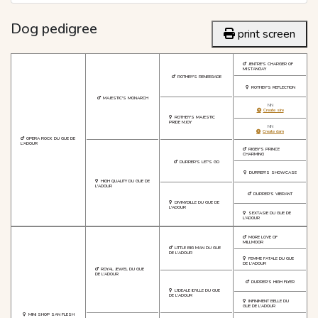
Dog pedigree
print screen
JENTRE'S CHARGER OF
MISTANGAY
ROTHBY'S RENEEGADE
ROTHBY'S REFLECTION
MAJESTIC'S MONARCH
NN
Create sire
ROTHBY'S MAJESTIC
PRIDE N'JOY
NN
Create dam
OPERA ROCK DU GUE DE
L'ADOUR
RIGBY'S PRINCE
CHARMING
DURRER'S LET'S GO
DURRER'S SHOWCASE
HIGH QUALITY DU GUE DE
L'ADOUR
DURRER'S VIBRANT
DIVINYDILLE DU GUE DE
L'ADOUR
SEXTASIE DU GUE DE
L'ADOUR
MORE LOVE OF
MILLMOOR
LITTLE BIG MAN DU GUE
DE L'ADOUR
FEMME FATALE DU GUE
DE L'ADOUR
ROYAL JEWEL DU GUE
DE L'ADOUR
DURRER'S HIGH FLYER
L'IDEALE IDYLLE DU GUE
DE L'ADOUR
INFINIMENT BELLE DU
GUE DE L'ADOUR
MINI SHOP SAN FLESH