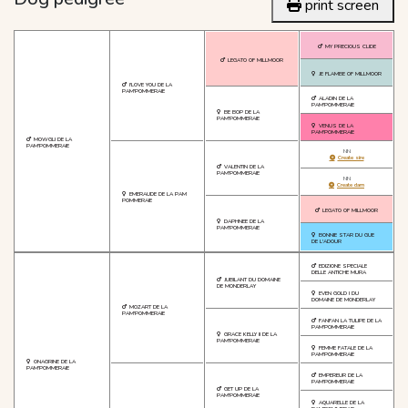
print screen
MY PRECIOUS CLIDE
LEGATO OF MILLMOOR
JE FLAMBE OF MILLMOOR
I'LOVE YOU DE LA
PAM'POMMERAIE
ALADIN DE LA
PAM'POMMERAIE
BE BOP DE LA
PAM'POMMERAIE
VENUS DE LA
PAM'POMMERAIE
MOWGLI DE LA
PAM'POMMERAIE
NN
Create sire
VALENTIN DE LA
PAM'POMMERAIE
NN
Create dam
EMERAUDE DE LA PAM
POMMERAIE
LEGATO OF MILLMOOR
DAPHNEE DE LA
PAM'POMMERAIE
BONNIE STAR DU GUE
DE L'ADOUR
EDIZIONE SPECIALE
DELLE ANTICHE MURA
JUBILANT DU DOMAINE
DE MONDERLAY
EVEN GOLD I DU
DOMAINE DE MONDERLAY
MOZART DE LA
PAM'POMMERAIE
FANFAN LA TULIPE DE LA
PAM'POMMERAIE
GRACE KELLY II DE LA
PAM'POMMERAIE
FEMME FATALE DE LA
PAM'POMMERAIE
ONAGRINE DE LA
PAM'POMMERAIE
EMPEREUR DE LA
PAM'POMMERAIE
GET UP DE LA
PAM'POMMERAIE
AQUARELLE DE LA