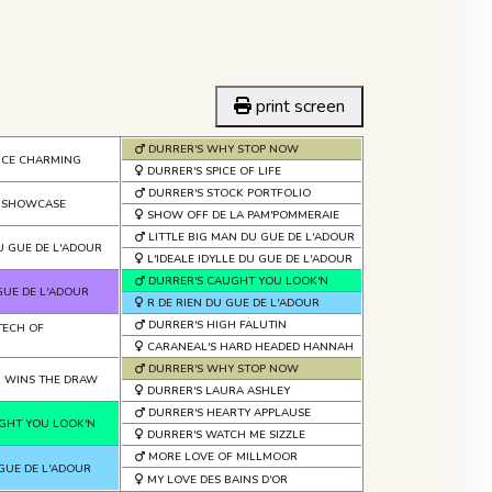
print screen
DURRER'S WHY STOP NOW
INCE CHARMING
DURRER'S SPICE OF LIFE
DURRER'S STOCK PORTFOLIO
S SHOWCASE
SHOW OFF DE LA PAM'POMMERAIE
LITTLE BIG MAN DU GUE DE L'ADOUR
U GUE DE L'ADOUR
L'IDEALE IDYLLE DU GUE DE L'ADOUR
DURRER'S CAUGHT YOU LOOK'N
GUE DE L'ADOUR
R DE RIEN DU GUE DE L'ADOUR
DURRER'S HIGH FALUTIN
TECH OF
CARANEAL'S HARD HEADED HANNAH
DURRER'S WHY STOP NOW
K WINS THE DRAW
DURRER'S LAURA ASHLEY
DURRER'S HEARTY APPLAUSE
GHT YOU LOOK'N
DURRER'S WATCH ME SIZZLE
MORE LOVE OF MILLMOOR
 GUE DE L'ADOUR
MY LOVE DES BAINS D'OR