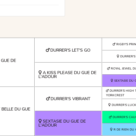
RIGBY'S PR
DURRER'S LET'S GO
DURRER'
U GUE DE
ROYAL JEWEL D
A KISS PLEASE DU GUE DE
L'ADOUR
SEXTASIE DU 
DURRER'S HIGH 
YORKCREST
DURRER'S VIBRANT
DURRER'S LUC
 BELLE DU GUE
DURRER'S CAU
SEXTASIE DU GUE DE
L'ADOUR
R DE RIEN DU