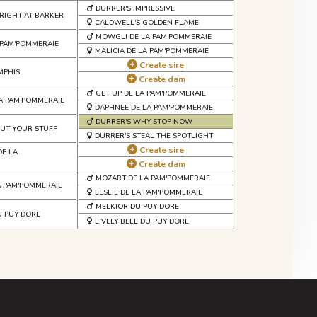
DURRER'S IMPRESSIVE
RIGHT AT BARKER
CALDWELL'S GOLDEN FLAME
MOWGLI DE LA PAM'POMMERAIE
 PAM'POMMERAIE
MALICIA DE LA PAM'POMMERAIE
Create sire
MPHIS
Create dam
GET UP DE LA PAM'POMMERAIE
LA PAM'POMMERAIE
DAPHNEE DE LA PAM'POMMERAIE
DURRER'S WHY STOP NOW
RUT YOUR STUFF
DURRER'S STEAL THE SPOTLIGHT
Create sire
DE LA
Create dam
MOZART DE LA PAM'POMMERAIE
A PAM'POMMERAIE
LESLIE DE LA PAM'POMMERAIE
MELKIOR DU PUY DORE
U PUY DORE
LIVELY BELL DU PUY DORE